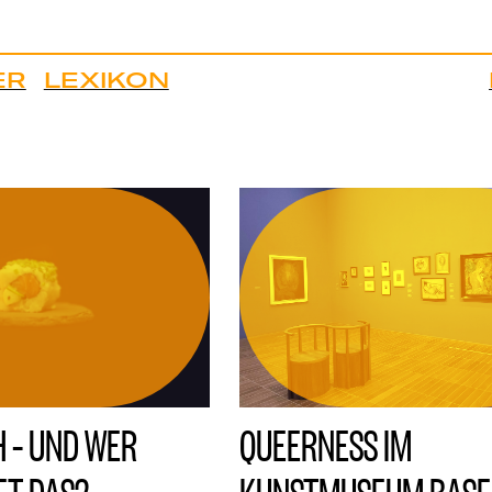
ER
LEXIKON
H – UND WER
QUEERNESS IM