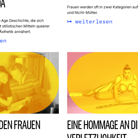
DA
Frauen werden oft in zwei Kategorien aufg
und Nicht-Mütter.
weiterlesen
Age Geschichte, die sich
stilistischen Mitteln queerer
sthetik annähert.
en
DEN FRAUEN
EINE HOMMAGE AN DI