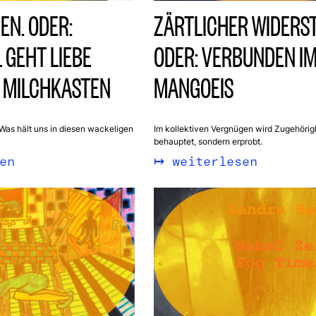
EN. ODER:
ZÄRTLICHER WIDERS
GEHT LIEBE
ODER: VERBUNDEN I
 MILCHKASTEN
MANGOEIS
 Was hält uns in diesen wackeligen
Im kollektiven Vergnügen wird Zugehörigk
behauptet, sondern erprobt.
en
weiterlesen