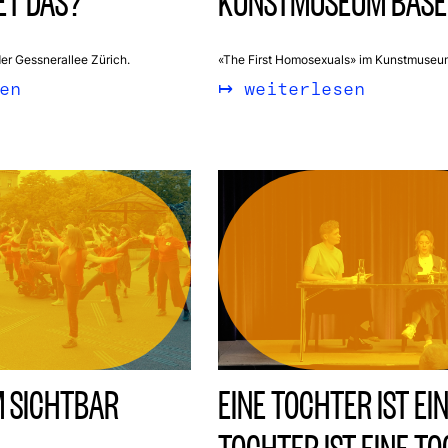
ET DAS?
KUNSTMUSEUM BASE
r Gessnerallee Zürich.
«The First Homosexuals» im Kunstmuseu
en
weiterlesen
 SICHTBAR
EINE TOCHTER IST EI