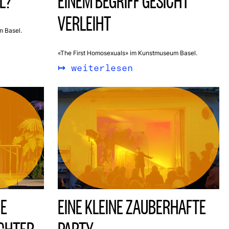
L?
EINEM BEGRIFF GESICHT
VERLEIHT
m Basel.
«The First Homosexuals» im Kunstmuseum Basel.
weiterlesen
NE
EINE KLEINE ZAUBERHAFTE