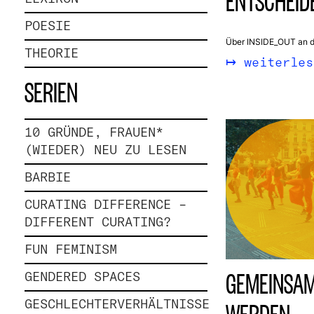
ENTSCHEID
POESIE
Über INSIDE_OUT an de
THEORIE
weiterles
SERIEN
10 GRÜNDE, FRAUEN*
(WIEDER) NEU ZU LESEN
BARBIE
CURATING DIFFERENCE –
DIFFERENT CURATING?
FUN FEMINISM
GEMEINSAM
GENDERED SPACES
GESCHLECHTER⁣⁣⁣⁣⁣VERHÄLTNISSE