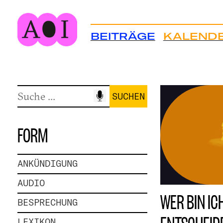
Zum
Inhalt
BEITRÄGE
KALEND
springen
FORM
ANKÜNDIGUNG
AUDIO
WER BIN IC
BESPRECHUNG
LEXIKON