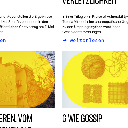
VERLETZLICHKEIT
rie Meyer stellen die Ergebnisse
In ihrer Trilogie «In Praise of Vulnerabilit
izer Schriftstellerinnen in den
Teresa Vittucci eine choreografische Ge
öffentlichen Gastvortrag am 7. Mai
zu den Ursprungsmythen westlicher
ch.
Geschlechterordnungen.
en
weiterlesen
IEREN. VOM
G WIE GOSSIP