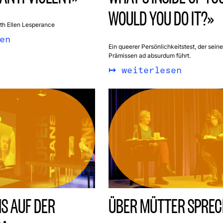
WOULD YOU DO IT?»
with Ellen Lesperance
en
Ein queerer Persönlichkeitstest, der sein
Prämissen ad absurdum führt.
weiterlesen
S AUF DER
ÜBER MÜTTER SPRE