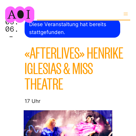
05.
Diese Veranstaltung hat bereits
06.
stattgefunden.
–
«AFTERLIVES» HENRIKE
IGLESIAS & MISS
THEATRE
17 Uhr