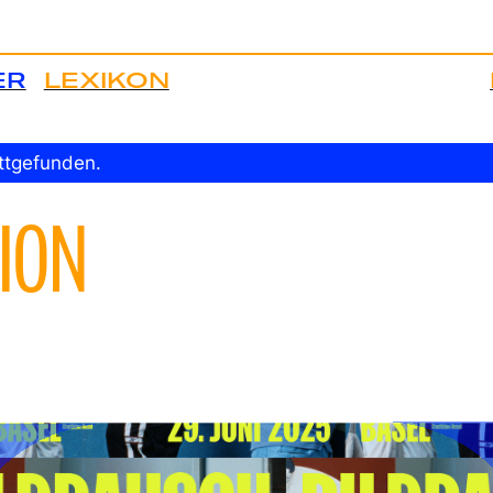
ER
LEXIKON
attgefunden.
ION