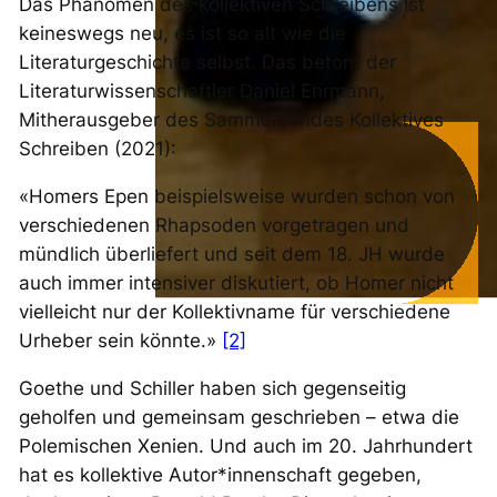
Das Phänomen des kollektiven Schreibens ist
keineswegs neu, es ist so alt wie die
Literaturgeschichte selbst. Das betont der
Literaturwissenschaftler Daniel Ehrmann,
Mitherausgeber des Sammelbandes
Kollektives
Schreiben
(2021):
«Homers Epen beispielsweise wurden schon von
verschiedenen Rhapsoden vorgetragen und
mündlich überliefert und seit dem 18. JH wurde
auch immer intensiver diskutiert, ob Homer nicht
vielleicht nur der Kollektivname für verschiedene
Urheber sein könnte.»
[2]
Goethe und Schiller haben sich gegenseitig
geholfen und gemeinsam geschrieben – etwa die
Polemischen Xenien
. Und auch im 20. Jahrhundert
hat es kollektive Autor*innenschaft gegeben,