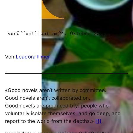
veröffentlicht am
24. Oktober 2025
Von
Leadora Illmer
«Good novels aren’t written by committee.
Good novels aren’t collaborated on.
Good novels are produced b[y] people who
voluntarily isolate themselves, and go deep, and
report to the world from the depths.»
[1]
,