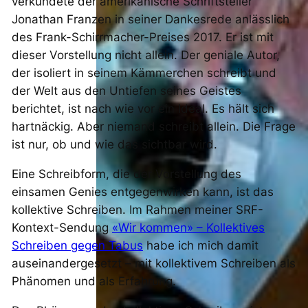
verkündete der amerikanische Schriftsteller
Jonathan Franzen in seiner Dankesrede anlässlich
des Frank-Schirrmacher-Preises 2017. Er ist mit
dieser Vorstellung nicht allein. Der geniale Autor,
der isoliert in seinem Kämmerchen schreibt und
der Welt aus den Untiefen seines Geistes
berichtet, ist nach wie vor ein Ideal. Es hält sich
hartnäckig.
Aber niemand schreibt allein.
Die Frage
ist nur, ob und wie das sichtbar wird.
Eine Schreibform, die der Vorstellung des
einsamen Genies entgegenwirken kann, ist das
kollektive Schreiben. Im Rahmen meiner SRF-
Kontext-Sendung
«
Wir kommen
»
– Kollektives
Schreiben gegen Tabus
habe ich mich damit
auseinandergesetzt – mit kollektivem Schreiben als
Phänomen und als Erfahrung.