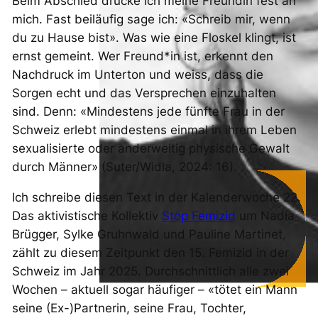
Beim Abschied drücke ich meine Freundin fest an
mich. Fast beiläufig sage ich: «Schreib mir, wenn
du zu Hause bist». Was wie eine Floskel klingt, ist
ernst gemeint. Wer Freund*in ist, erkennt den
Nachdruck im Unterton und weiss, dass die
Sorgen echt und das Versprechen einzuhalten
sind. Denn: «Mindestens jede fünfte Frau in der
Schweiz erlebt mindestens einmal in ihrem Leben
sexualisierte oder anderweitig physische Gewalt
durch Männer» (Suter/Widla, 2024: 16).
Ich schreibe diesen Text in der Kalenderwoche 22.
Das aktivistische Kollektiv
Stop Femizid
um Nadia
Brügger, Sylke Gruhnwald und Pauline Martinet,
zählt zu diesem Zeitpunkt den 15. Femizid in der
Schweiz im Jahr 2025. Durchschnittlich alle zwei
Wochen – aktuell sogar häufiger – «tötet ein Mann
seine (Ex-)Partnerin, seine Frau, Tochter,