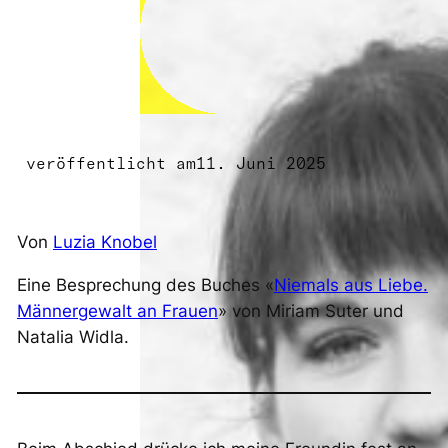
veröffentlicht am
11. Juni 2025
Von
Luzia Knobel
Eine Besprechung des Buches «
Niemals aus Liebe.
Männergewalt an Frauen
» von Miriam Suter und
Natalia Widla.