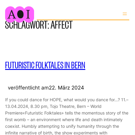
Zum
Inhalt
SCHLAGWORT:
AFFECT
springen
FUTURISTIC FOLKTALES IN BERN
veröffentlicht am
22. März 2024
If you could dance for HOPE, what would you dance for…? 11.–
13.04.2024, 8.30 pm, Tojo Theatre, Bern – World
Premiere«Futuristic Folktales» tells the momentous story of the
first womb – an environment where life and death intimately
coexist. Humbly attempting to unify humanity through the
infinite narrative of birth, the show experiments with