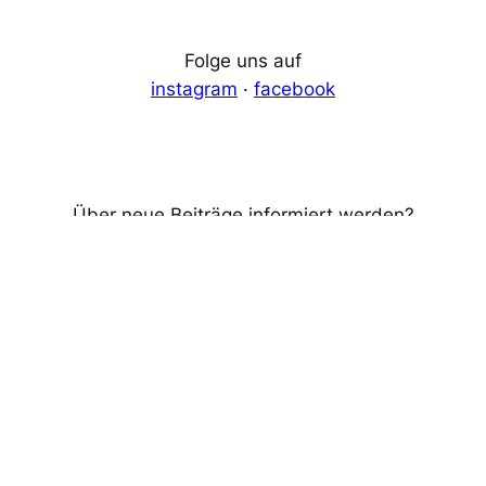
Folge uns auf
instagram
·
facebook
Über neue Beiträge informiert werden?
Emailadresse
ABONNIEREN
Für Fragen stehen wir Ihnen gerne
per Email
zur
Verfügung.
For questions, please
contact us via email
.