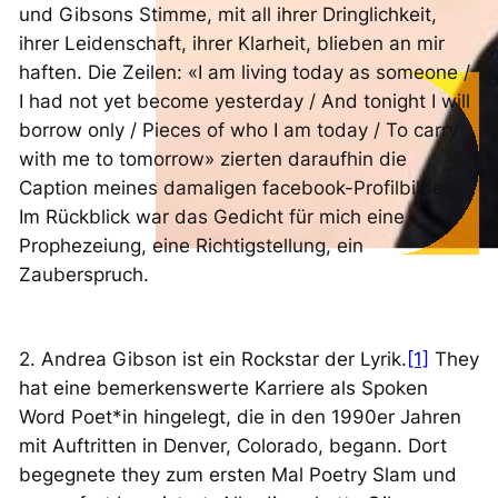
und Gibsons Stimme, mit all ihrer Dringlichkeit,
ihrer Leidenschaft, ihrer Klarheit, blieben an mir
haften. Die Zeilen: «I am living today as someone /
I had not yet become yesterday / And tonight I will
borrow only / Pieces of who I am today / To carry
with me to tomorrow» zierten daraufhin die
Caption meines damaligen facebook-Profilbildes.
Im Rückblick war das Gedicht für mich eine
Prophezeiung, eine Richtigstellung, ein
Zauberspruch.
2. Andrea Gibson ist ein Rockstar der Lyrik.
[1]
They
hat eine bemerkenswerte Karriere als Spoken
Word Poet*in hingelegt, die in den 1990er Jahren
mit Auftritten in Denver, Colorado, begann. Dort
begegnete they zum ersten Mal Poetry Slam und