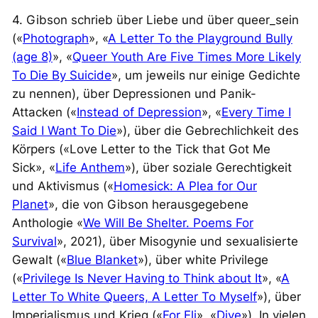
4. Gibson schrieb über Liebe und über queer_sein
(«
Photograph
», «
A Letter To the Playground Bully
(age 8)
», «
Queer Youth Are Five Times More Likely
To Die By Suicide
», um jeweils nur einige Gedichte
zu nennen), über Depressionen und Panik-
Attacken («
Instead of Depression
», «
Every Time I
Said I Want To Die
»), über die Gebrechlichkeit des
Körpers («Love Letter to the Tick that Got Me
Sick», «
Life Anthem
»), über soziale Gerechtigkeit
und Aktivismus («
Homesick: A Plea for Our
Planet
», die von Gibson herausgegebene
Anthologie «
We Will Be Shelter. Poems For
Survival
», 2021), über Misogynie und sexualisierte
Gewalt («
Blue Blanket
»), über
white
Privilege
(«
Privilege Is Never Having to Think about It
», «
A
Letter To White Queers, A Letter To Myself
»), über
Imperialismus und Krieg («
For Eli
», «
Dive
»). In vielen