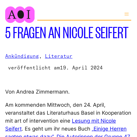
Zum
Inhalt
springen
5 FRAGEN AN NICOLE SEIFERT
Ankündigung
, 
Literatur
veröffentlicht am
19. April 2024
Von Andrea Zimmermann.
Am kommenden Mittwoch, den 24. April,
veranstaltet das Literaturhaus Basel in Kooperation
mit art of intervention eine
Lesung mit Nicole
Seifert
. Es geht um ihr neues Buch
„Einige Herren
sagten etwas dazu“. Die Autorinnen der Gruppe 47
,