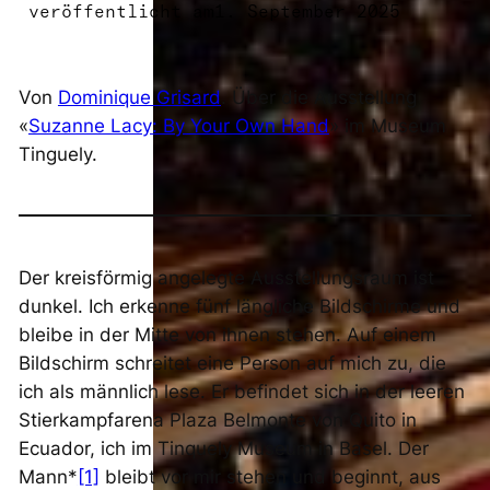
veröffentlicht am
1. September 2025
Von
Dominique Grisard
. Über die Ausstellung
«
Suzanne Lacy: By Your Own Hand
»
im Museum
Tinguely.
Der kreisförmig angelegte Ausstellungsraum ist
dunkel. Ich erkenne fünf längliche Bildschirme und
bleibe in der Mitte von ihnen stehen. Auf einem
Bildschirm schreitet eine Person auf mich zu, die
ich als männlich lese. Er befindet sich in der leeren
Stierkampfarena Plaza Belmonte von Quito in
Ecuador, ich im Tinquely Museum in Basel. Der
Mann*
[1]
bleibt vor mir stehen und beginnt, aus