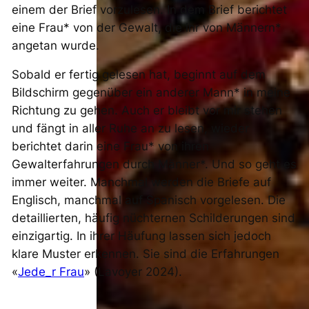
einem der Brief vorzulesen. In dem Brief berichtet
eine Frau* von der Gewalt, die ihr von Männern*
angetan wurde.
Sobald er fertig gelesen hat, beginnt auf dem
Bildschirm gegenüber ein anderer Mann* in meine
Richtung zu gehen. Auch er bleibt vor mir stehen
und fängt in aller Ruhe an zu lesen, wieder
berichtet darin eine Frau* von ihren
Gewalterfahrungen durch Männer*. Und so geht es
immer weiter. Manchmal werden die Briefe auf
Englisch, manchmal auf Spanisch vorgelesen. Die
detaillierten, häufig nüchternen Schilderungen sind
einzigartig. In ihrer Häufung lassen sich jedoch
klare Muster erkennen. Sie sind die Erfahrungen
«
Jede_r Frau
» (Lavoyer 2024).