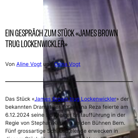
EIN GESPRÄCH ZUM STÜCK «JAMES BROWN
TRUG LOCKENWICKLER»
Von
Aline Vogt
und
Orina Vogt
Das Stück «
James Brown trug Lockenwickler
» der
bekannten Dramatikerin Yasmina Reza feierte am
6.12.2024 seine Schweizer Erstaufführung in der
Regie von Stephan Kimmig an den Bühnen Bern.
Fünf grossartige Schauspielende erwecken in