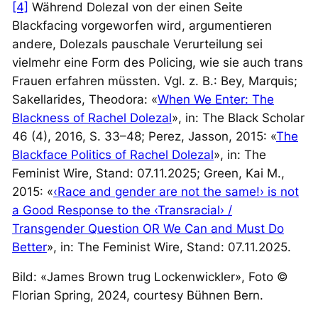
[4]
Während Dolezal von der einen Seite
Blackfacing
vorgeworfen wird, argumentieren
andere, Dolezals pauschale Verurteilung sei
vielmehr eine Form des
Policing
, wie sie auch trans
Frauen erfahren müssten. Vgl. z. B.: Bey, Marquis;
Sakellarides, Theodora: «
When We Enter: The
Blackness of Rachel Dolezal
», in:
The Black Scholar
46 (4), 2016, S. 33–48; Perez, Jasson, 2015: «
The
Blackface Politics of Rachel Dolezal
», in: The
Feminist Wire, Stand: 07.11.2025; Green, Kai M.,
2015: «
‹Race and gender are not the same!› is not
a Good Response to the ‹Transracial› /
Transgender Question OR We Can and Must Do
Better
», in: The Feminist Wire, Stand: 07.11.2025.
Bild: «James Brown trug Lockenwickler», Foto ©
Florian Spring, 2024, courtesy Bühnen Bern.