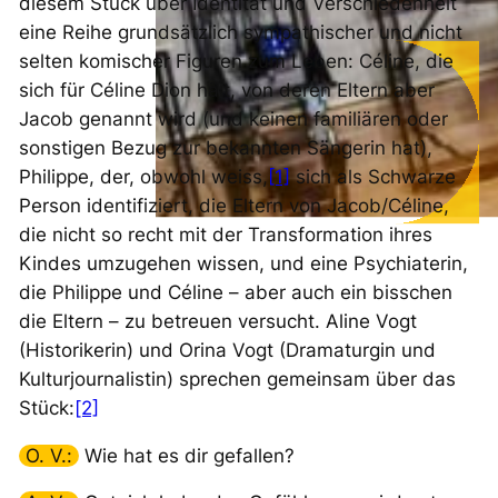
diesem Stück über Identität und Verschiedenheit
eine Reihe grundsätzlich sympathischer und nicht
selten komischer Figuren zum Leben: Céline, die
sich für Céline Dion hält, von deren Eltern aber
Jacob genannt wird (und keinen familiären oder
sonstigen Bezug zur bekannten Sängerin hat),
Philippe, der, obwohl
weiss
,
[1]
sich als Schwarze
Person identifiziert, die Eltern von Jacob/Céline,
die nicht so recht mit der Transformation ihres
Kindes umzugehen wissen, und eine Psychiaterin,
die Philippe und Céline – aber auch ein bisschen
die Eltern – zu betreuen versucht. Aline Vogt
(Historikerin) und Orina Vogt (Dramaturgin und
Kulturjournalistin) sprechen gemeinsam über das
Stück:
[2]
O. V.:
Wie hat es dir gefallen?