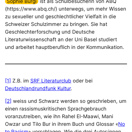
Sophie Bürgi
ist als Schulbesucherin von ABQ
(https://www.abq.ch/) unterwegs, um mehr Wissen
zu sexueller und geschlechtlicher Vielfalt in die
Schweizer Schulzimmer zu bringen. Sie hat
Geschlechterforschung und Deutsche
Literaturwissenschaft an der Uni Basel studiert
und arbeitet hauptberuflich in der Kommunikation.
[1]
Z.B. im
SRF Literaturclub
oder bei
Deutschlandrundfunk Kultur
.
[2]
weiss
und Schwarz werden so geschrieben, um
einen rassismuskritischen Sprachgebrauch
voranzutreiben, wie ihn Rahel El-Maawi, Mani
Owzar und Tilo Bur in ihrem Buch und Glossar «
No
to Racism
» vorschlagen. Wie die drei Autor:innen