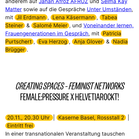
anderem auf
Jahan Afroz AFROZ
und
Selma Kay
Matter
sowie auf die Gespräche
Unter Umständen
,
mit
Jil Erdmann
,
Lena Käsermann
,
Tabea
Steiner
&
Salomé Meier
, und
Voneinander lernen,
Frauengenerationen im Gespräch
, mit
Patricia
Purtschert
,
Eva Herzog
,
Anja Glover
&
Nadia
Brügger
.
CREATING SPACES – FEMINIST NETWORKS
FEMALE:PRESSURE X HELVETIAROCKT!
20.11., 20.30 Uhr
|
Kaserne Basel, Rossstall 2
|
Eintritt frei
In einer transnationalen Veranstaltung tauschen