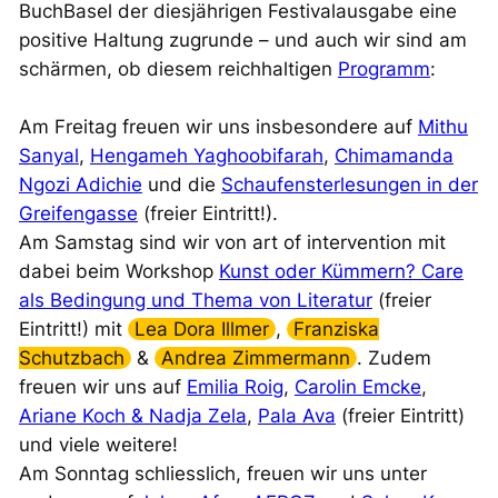
BuchBasel der diesjährigen Festivalausgabe eine
positive Haltung zugrunde – und auch wir sind am
schärmen, ob diesem reichhaltigen
Programm
:
Am Freitag freuen wir uns insbesondere auf
Mithu
Sanyal
,
Hengameh Yaghoobifarah
,
Chimamanda
Ngozi Adichie
und die
Schaufensterlesungen in der
Greifengasse
(freier Eintritt!).
Am
Samstag
sind wir von art of intervention mit
dabei beim Workshop
Kunst oder Kümmern? Care
als Bedingung und Thema von Literatur
(freier
Eintritt!) mit
Lea Dora Illmer
,
Franziska
Schutzbach
&
Andrea Zimmermann
. Zudem
freuen wir uns auf
Emilia Roig
,
Carolin Emcke
,
Ariane Koch & Nadja Zela
,
Pala Ava
(freier Eintritt)
und viele weitere!
Am
Sonntag
schliesslich, freuen wir uns unter