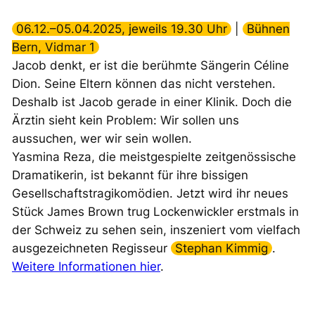
06.12.–05.04.2025, jeweils 19.30 Uhr
|
Bühnen
Bern, Vidmar 1
Jacob denkt, er ist die berühmte Sängerin Céline
Dion. Seine Eltern können das nicht verstehen.
Deshalb ist Jacob gerade in einer Klinik. Doch die
Ärztin sieht kein Problem: Wir sollen uns
aussuchen, wer wir sein wollen.
Yasmina Reza, die meistgespielte zeitgenössische
Dramatikerin, ist bekannt für ihre bissigen
Gesellschaftstragikomödien. Jetzt wird ihr neues
Stück
James Brown trug Lockenwickler
erstmals in
der Schweiz zu sehen sein, inszeniert vom vielfach
ausgezeichneten Regisseur
Stephan Kimmig
.
Weitere Informationen hier
.