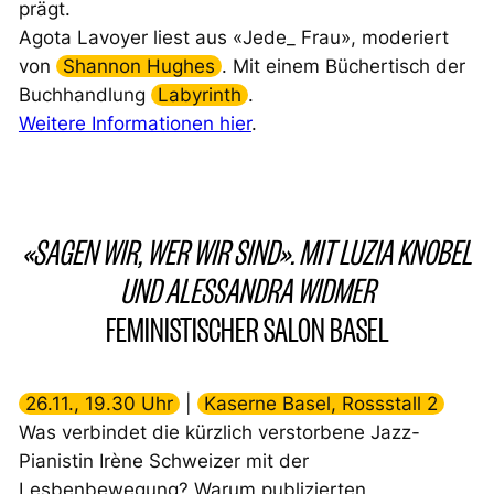
prägt.
Agota Lavoyer liest aus «Jede_ Frau», moderiert
von
Shannon Hughes
. Mit einem Büchertisch der
Buchhandlung
Labyrinth
.
Weitere Informationen hier
.
«SAGEN WIR, WER WIR SIND». MIT LUZIA KNOBEL
UND ALESSANDRA WIDMER
FEMINISTISCHER SALON BASEL
26.11., 19.30 Uhr
|
Kaserne Basel, Rossstall 2
Was verbindet die kürzlich verstorbene Jazz-
Pianistin Irène Schweizer mit der
Lesbenbewegung? Warum publizierten