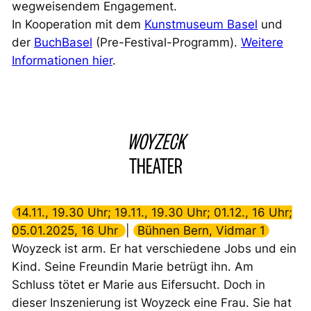
wegweisendem Engagement.
In Kooperation mit dem
Kunstmuseum Basel
und
der
BuchBasel
(Pre-Festival-Programm).
Weitere
Informationen hier
.
WOYZECK
THEATER
14.11., 19.30 Uhr; 19.11., 19.30 Uhr; 01.12., 16 Uhr;
05.01.2025, 16 Uhr
|
Bühnen Bern, Vidmar 1
Woyzeck ist arm. Er hat verschiedene Jobs und ein
Kind. Seine Freundin Marie betrügt ihn. Am
Schluss tötet er Marie aus Eifersucht. Doch in
dieser Inszenierung ist Woyzeck eine Frau. Sie hat