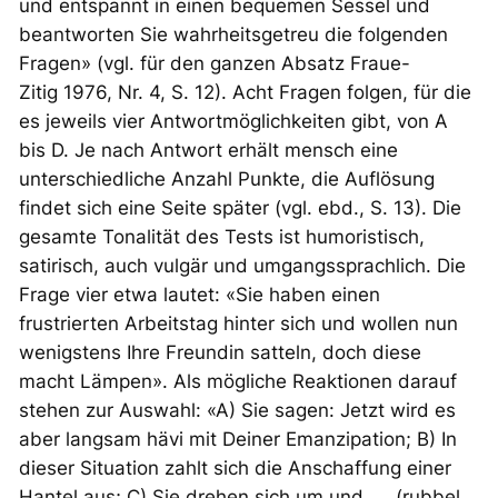
und entspannt in einen bequemen Sessel und
beantworten Sie wahrheitsgetreu die folgenden
Fragen» (vgl. für den ganzen Absatz
Fraue-
Zitig
1976, Nr. 4, S. 12). Acht Fragen folgen, für die
es jeweils vier Antwortmöglichkeiten gibt, von A
bis D. Je nach Antwort erhält mensch eine
unterschiedliche Anzahl Punkte, die Auflösung
findet sich eine Seite später (vgl. ebd., S. 13). Die
gesamte Tonalität des Tests ist humoristisch,
satirisch, auch vulgär und umgangssprachlich. Die
Frage vier etwa lautet: «Sie haben einen
frustrierten Arbeitstag hinter sich und wollen nun
wenigstens Ihre Freundin satteln, doch diese
macht Lämpen». Als mögliche Reaktionen darauf
stehen zur Auswahl: «A) Sie sagen: Jetzt wird es
aber langsam hävi mit Deiner Emanzipation; B) In
dieser Situation zahlt sich die Anschaffung einer
Hantel aus; C) Sie drehen sich um und….. (rubbel,