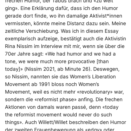
frechen Humor, der Tabus brach und «zu weit
ging». Eine Erklärung dafür, dass ich den Humor
gerade dort finde, wo ihn damalige Aktivist*innen
vermissten, könnte meine Distanz dazu sein. Meine
zeitliche Verschiebung. Was ich in diesem Essay
exemplarisch aufzeige, bestätigt auch die Aktivistin
Rina Nissim im Interview mit mir, wenn sie über die
70er Jahre sagt: «We had humor and we had a
tone, we were much more provocative [than
today]» (Nissim 2021, ab Minute 26). Deswegen,
so Nissim, nannten sie das Women’s Liberation
Movement ab 1991 bloss noch Women’s
Movement, weil es nicht mehr «revolutionary» war,
sondern die «reformist phase» anfing. Die frechen
Aktionen von damals waren passé, denn «today
the reformist movement would never do such
things». Auch Willett/Willet beschreiben den Humor
der zweiten Frauenbewegung als «edgy» oder