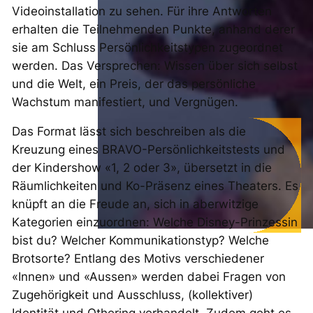
Videoinstallation zu sehen. Für ihre Antworten
erhalten die Teilnehmenden Punkte, anhand derer
sie am Schluss Persönlichkeitstypen zugeordnet
werden. Das Versprechen: Wissen über sich selbst
und die Welt, ein Preis, der das persönliche
Wachstum manifestiert, und Vergnügen.
Das Format lässt sich beschreiben als die
Kreuzung eines BRAVO-Persönlichkeitstests und
der Kindershow «1, 2 oder 3», übersetzt in die
Räumlichkeiten und Ko-Präsenz eines Theaters. Es
knüpft an die Freude an, sich in aberwitzige
Kategorien einzuordnen: Welche Disney-Prinzessin
bist du? Welcher Kommunikationstyp? Welche
Brotsorte? Entlang des Motivs verschiedener
«Innen» und «Aussen» werden dabei Fragen von
Zugehörigkeit und Ausschluss, (kollektiver)