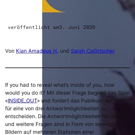
veröffentlicht am
3. Juni 2026
Von
Kian Amadeus H.
und
Sarah Calörtscher
If you had to reveal what’s inside of you, how
would you do it?
Mit dieser Frage beginnt das Spiel
«
INSIDE_OUT
» und fordert das Publikum auf, sich
für eine von drei Antwortmöglichkeiten zu
entscheiden. Die Antwortmöglichkeiten für diese
und weitere Fragen sind in Form von bewegten
Bildern auf mehreren Stationen einer