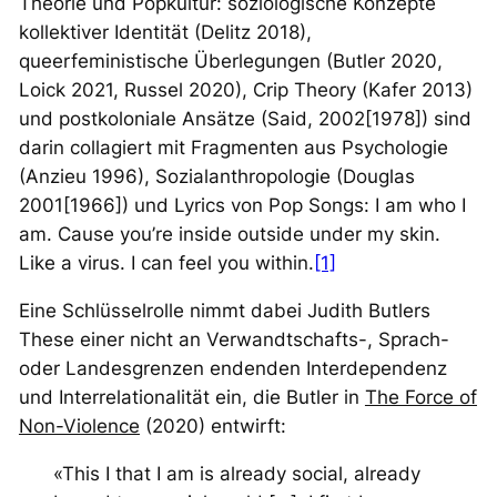
Theorie und Popkultur: soziologische Konzepte
kollektiver Identität (Delitz 2018),
queerfeministische Überlegungen (Butler 2020,
Loick 2021, Russel 2020), Crip Theory (Kafer 2013)
und postkoloniale Ansätze (Said, 2002[1978]) sind
darin collagiert mit Fragmenten aus Psychologie
(Anzieu 1996), Sozialanthropologie (Douglas
2001[1966]) und Lyrics von Pop Songs:
I am who I
am. Cause you’re inside outside under my skin.
Like a virus. I can feel you within
.
[1]
Eine Schlüsselrolle nimmt dabei Judith Butlers
These einer nicht an Verwandtschafts-, Sprach-
oder Landesgrenzen endenden Interdependenz
und Interrelationalität ein, die Butler in
The Force of
Non-Violence
(2020) entwirft:
«This I that I am is already social, already