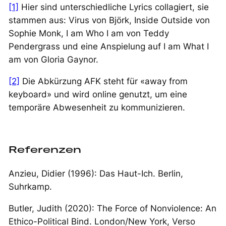
[1]
Hier sind unterschiedliche Lyrics collagiert, sie
stammen aus:
Virus
von Björk,
Inside Outside
von
Sophie Monk,
I am Who I am
von Teddy
Pendergrass und eine Anspielung auf
I am What I
am
von Gloria Gaynor.
[2]
Die Abkürzung AFK steht für «away from
keyboard» und wird online genutzt, um eine
temporäre Abwesenheit zu kommunizieren.
Referenzen
Anzieu, Didier (1996):
Das Haut-Ich
. Berlin,
Suhrkamp.
Butler, Judith (2020):
The Force of Nonviolence: An
Ethico-Political Bind
. London/New York, Verso