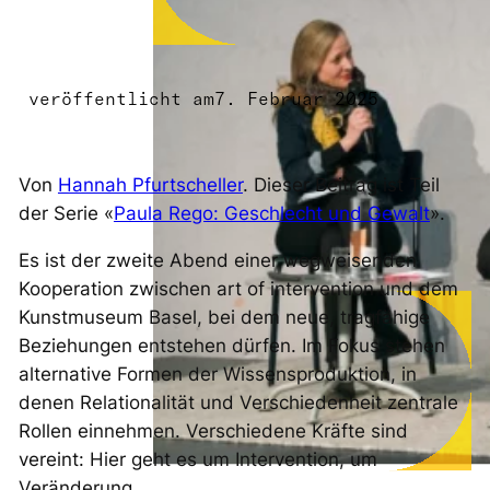
veröffentlicht am
7. Februar 2025
Von
Hannah Pfurtscheller
. Dieser Beitrag ist Teil
der Serie «
Paula Rego: Geschlecht und Gewalt
».
Es ist der zweite Abend einer wegweisenden
Kooperation zwischen art of intervention und dem
Kunstmuseum Basel, bei dem neue, tragfähige
Beziehungen entstehen dürfen. Im Fokus stehen
alternative Formen der Wissensproduktion, in
denen Relationalität und Verschiedenheit zentrale
Rollen einnehmen. Verschiedene Kräfte sind
vereint: Hier geht es um Intervention, um
Veränderung.