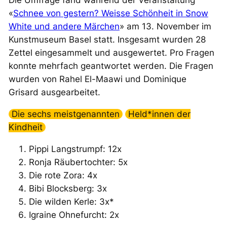
Die Umfrage fand während der Veranstaltung
«
Schnee von gestern? Weisse Schönheit in Snow
White und andere Märchen
» am 13. November im
Kunstmuseum Basel statt. Insgesamt wurden 28
Zettel eingesammelt und ausgewertet. Pro Fragen
konnte mehrfach geantwortet werden. Die Fragen
wurden von Rahel El-Maawi und Dominique
Grisard ausgearbeitet.
Die sechs meistgenannten
Held*innen der
Kindheit
Pippi Langstrumpf: 12x
Ronja Räubertochter: 5x
Die rote Zora: 4x
Bibi Blocksberg: 3x
Die wilden Kerle: 3x*
Igraine Ohnefurcht: 2x