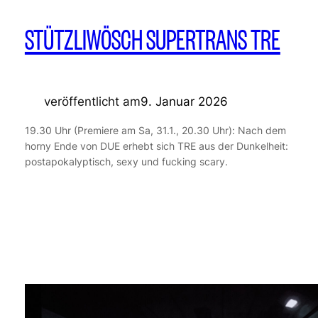
STÜTZLIWÖSCH SUPERTRANS TRE
veröffentlicht am
9. Januar 2026
19.30 Uhr (Premiere am Sa, 31.1., 20.30 Uhr): Nach dem
horny Ende von DUE erhebt sich TRE aus der Dunkelheit:
postapokalyptisch, sexy und fucking scary.