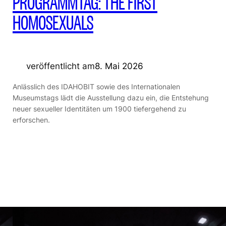
PROGRAMMTAG: THE FIRST
HOMOSEXUALS
veröffentlicht am
8. Mai 2026
Anlässlich des IDAHOBIT sowie des Internationalen
Museumstags lädt die Ausstellung dazu ein, die Entstehung
neuer sexueller Identitäten um 1900 tiefergehend zu
erforschen.