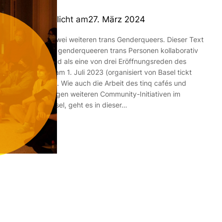
veröffentlicht am
27. März 2024
Von roan und zwei weiteren trans Genderqueers. Dieser Text
wurde von drei genderqueeren trans Personen kollaborativ
geschrieben und als eine von drei Eröffnungsreden des
«Pride Walks» am 1. Juli 2023 (organisiert von Basel tickt
bunt!) gehalten. Wie auch die Arbeit des tinq cafés und
inzwischen einigen weiteren Community-Initiativen im
städtischen Basel, geht es in dieser…